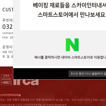
-
사업영역
CUSTOMER
-
상담문의안내
-
찾아오시는길
무엇이든 물어보세요.
032.506.1979
contact@skyint.co.kr
FAX : 032.330.0449
운영시간
AM 10:00 ~ PM 18:00
토, 일, 공휴일 휴무
1
시간 동안 다시 열람하지 
스카이인터내셔날
주소 : 인천 부평구 부평대로 337 부평 제이타워3차 824호 / TEL : 032-506-1979 / FAX : 032
Copyright © 2015 스카이인터내셔날 All Rights Reserved.