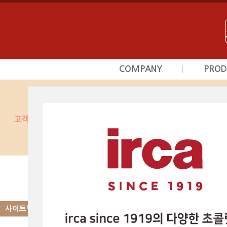
COMPANY
PROD
|
회사소개
초
사업영역
프르
상담문의안내
시덕
찾아오시는길
커스타
광
베이커
SITEMAP
-COMPANY
사이트맵
-
회사소개