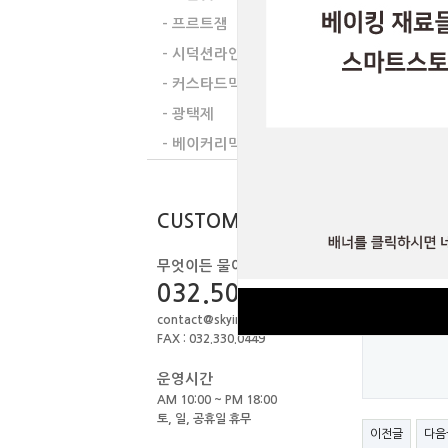
- 프르트잼
- 시덕션라인
제품명 : Pralin 
- 커스타드믹스
1. 원료정보
- 밀크초콜릿, 비
- 광택제
2. 특징
- 베이커리믹스
- 바삭한 크런치
3. 용도 : 케익
4. 원산지 : 이탈
5. 포장단위
CUSTOMER
- 5kg
6. 보관방법
무엇이든 물어보세요.
- 서늘하고 건조한
032.506.1979
contact@skyint.co.kr
FAX : 032.330.0449
운영시간
AM 10:00 ~ PM 18:00
토, 일, 공휴일 휴무
이전글
다음