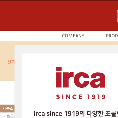
COMPANY
PROD
|
회사소개
초
사업영역
프르
상담문의안내
시덕
찾아오시는길
커스타
광
베이커
제품소개
|
PRODUCT
스카이인터내셔날의 제품
초콜릿 | 컴파운
제품소개
- 초콜릿