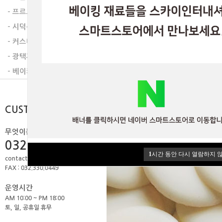
이전글
다음글
- 프르트잼
- 시덕션라인
- 커스타드믹스
- 광택제
- 베이커리믹스
CUSTOMER
무엇이든 물어보세요.
032.506.1979
1
시간 동안 다시 열람하지 
contact@skyint.co.kr
FAX : 032.330.0449
운영시간
AM 10:00 ~ PM 18:00
토, 일, 공휴일 휴무