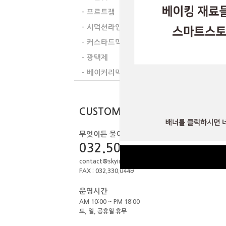
- 프르트잼
- 시덕션라인
- 커스타드믹스
커스타드믹스
SC
- 광택제
- 베이커리믹스
CUSTOMER
무엇이든 물어보세요.
032.506.1979
contact@skyint.co.kr
FAX : 032.330.0449
운영시간
AM 10:00 ~ PM 18:00
토, 일, 공휴일 휴무