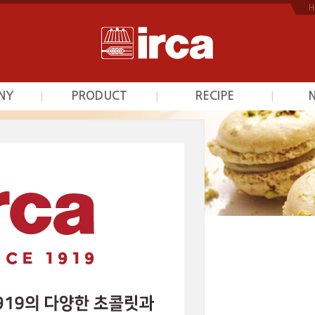
H
NY
PRODUCT
RECIPE
|
|
|
개
초콜릿
초콜릿
역
프르트잼
프르트잼
안내
시덕션라인
시덕션라인
는길
커스타드믹스
커스타드믹스
광택제
광택제
베이커리믹스
베이커리믹스
스카이인터내셔날의 제품을 소개해 드립니다.