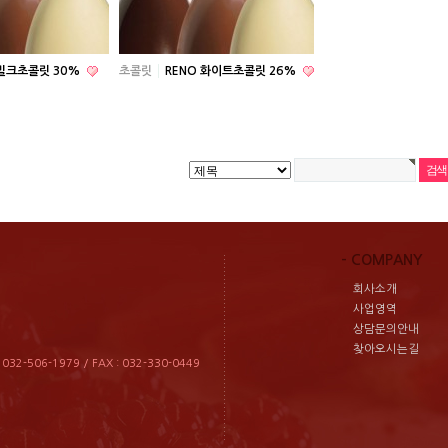
 밀크초콜릿 30%
초콜릿
RENO 화이트초콜릿 26%
- COMPANY
회사소개
사업영역
상담문의안내
찾아오시는길
2-506-1979 / FAX : 032-330-0449