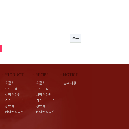
목록
- PRODUCT
- RECIPE
- NOTICE
초콜릿
초콜릿
공지사항
프르트잼
프르트잼
시덕션라인
시덕션라인
커스타드믹스
커스타드믹스
광택제
광택제
베이커리믹스
베이커리믹스