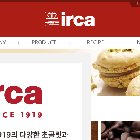
H
NY
PRODUCT
RECIPE
|
|
|
개
초콜릿
초콜릿
역
프르트잼
프르트잼
안내
시덕션라인
시덕션라인
는길
커스타드믹스
커스타드믹스
광택제
광택제
베이커리믹스
베이커리믹스
스카이인터내셔날의 제품을 소개해 드립니다.