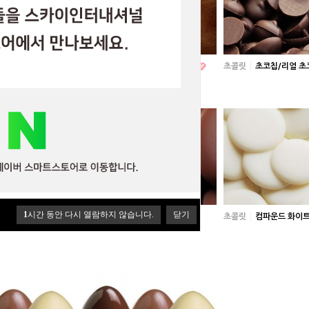
우더/카카오22/24
초콜릿
코코아파우더/해피카오
초콜릿
초코칩/리얼 
1
시간 동안 다시 열람하지 않습니다.
닫기
드 다크초콜릿
초콜릿
컴파운드 밀크초콜릿
초콜릿
컴파운드 화이