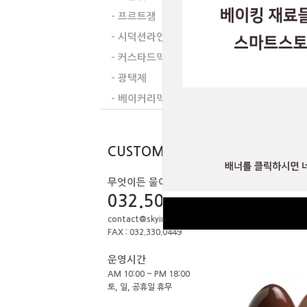
- 프르트잼
- 시덕션라인
- 커스타드믹스
초콜릿
코코아파
- 광택제
- 베이커리믹스
CUSTOMER
무엇이든 물어보세요.
032.506.1979
초콜릿
컴파운
contact@skyint.co.kr
FAX : 032.330.0449
운영시간
AM 10:00 ~ PM 18:00
토, 일, 공휴일 휴무