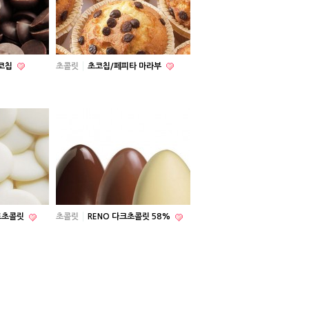
초코칩
초콜릿
초코칩/페피타 마라부
트초콜릿
초콜릿
RENO 다크초콜릿 58%